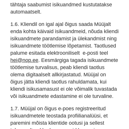
tähtaja saabumist isikuandmed kustutatakse
automaatselt.
1.6. Kliendil on igal ajal õigus saada Müüjalt
enda kohta käivaid isikuandmeid, nõuda kliendi
isikuandmete parandamist ja ülekandmist ning
isikuandmete töötlemise lõpetamist. Taotlused
palume esitada elektrooniliselt e-posti teel
hei@nop.ee
. Eesmärgiga tagada isikuandmete
töötlemise turvalisus, peab kliendi taotlus
olema digitaalselt allkirjastatud. Müüjal on
õigus jätta kliendi taotlus rahuldamata, kui
kliendi isikusamasust ei ole võimalik tuvastada
või isikuandmete edastamine ei ole turvaline.
1.7. Müüjal on õigus e-poes registreeritud
isikuandmetele teostada profiilianalüüsi, et
paremini mõista klientide ootusi ja sellest