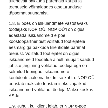
tulenevalt pakkuda paremaid kaupu ja
teenuseid võimaldades otseturunduse
täpsemat suunamist.
1.8. E-poes on isikuandmete vastutavaks
töötlejaks NOP OÜ. NOP OÜ’l on õigus
edastada isikuandmeid e-poe
koostööpartneritest volitatud töötlejatele
eesmärgiga pakkuda klientidele parimat
teenust. Volitatud töötlejatel on õigus
isikuandmeid töödelda ainult müüjalt saadud
juhiste järgi ning volitatud töötlejatega on
sõlmitud lepingud isikuandmete
konfidentsiaalsena hoidmise kohta. NOP OÜ
edastab maksete teostamiseks vajalikud
isikuandmed volitatud töötleja Maksekeskus
AS-le.
1.9. Juhul, kui klient leiab, et NOP e-poe