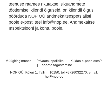
teenuse raames rikutakse isikuandmete
töötlemisel kliendi õiguseid, on kliendil õigus
pöörduda NOP OÜ andmekaitsespetsialisti
poole e-posti teel
info@nop.ee
, Andmekaitse
Inspektsiooni ja kohtu poole.
Müügitingimused
|
Privaatsuspoliitika
|
Kuidas e-poes osta?
|
Toodete tagastamine
NOP OÜ, Köleri 1, Tallinn 10150, tel:+3726032270, email:
hei@nop.ee