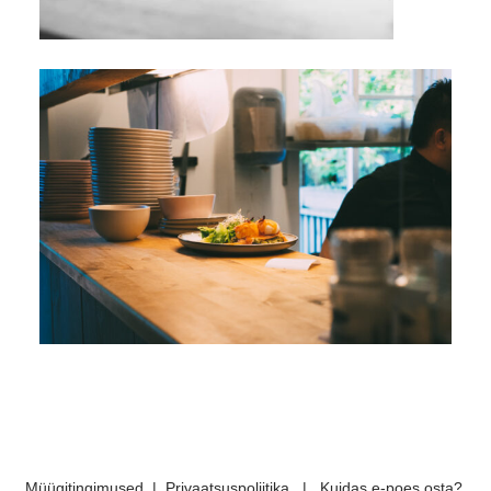
Müügitingimused
|
Privaatsuspoliitika
|
Kuidas e-poes osta?