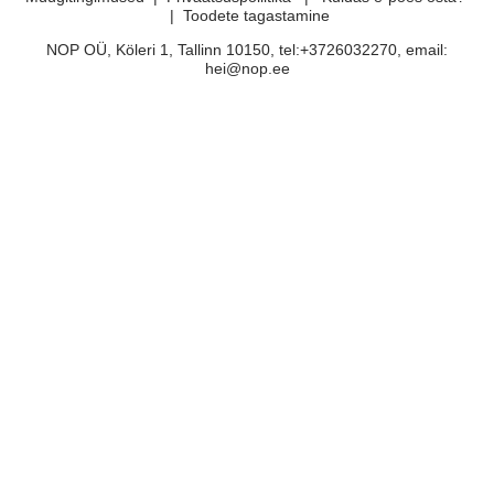
|
Toodete tagastamine
NOP OÜ, Köleri 1, Tallinn 10150, tel:+3726032270, email:
hei@nop.ee