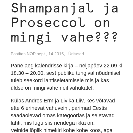
Shampanjal ja
Proseccol on
mingi vahe???
Postitas NOP sept., 14 2016,
Üritused
Pane aeg kalendrisse kirja – neljapäev 22.09 kl
18.30 – 20.00, sest publiku tungival nõudmisel
tuleb seekord lahtiseletamisele mis ja kas
üldse on mingi vahe neil vahukatel.
Külas Andres Erm ja Livika Liiv, kes võtavad
ette 6 erinevat vahuveini, parimad Eestis
saadaolevad omas kategoorias ja seletavad
lahti, mis lugu siis nendega ikka on.
Veinide lõplik nimekiri kohe kohe koos, aga