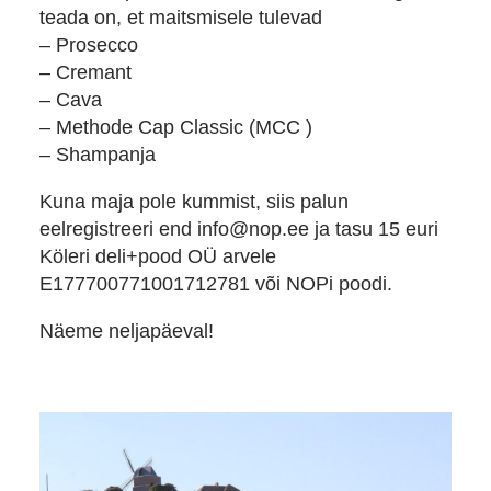
teada on, et maitsmisele tulevad
– Prosecco
– Cremant
– Cava
– Methode Cap Classic (MCC )
– Shampanja
Kuna maja pole kummist, siis palun
eelregistreeri end info@nop.ee ja
tasu 15 euri
Köleri deli+pood OÜ arvele
E177700771001712781 või NOPi poodi.
Näeme neljapäeval!