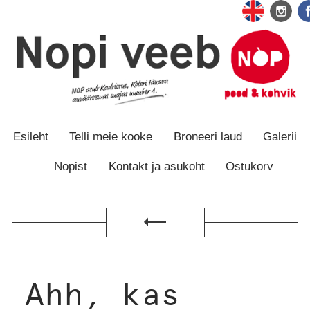
Otse
Otse
sisu
navigatsiooni
juurde
juurde
Esileht
Telli meie kooke
Broneeri laud
Galerii
Nopist
Kontakt ja asukoht
Ostukorv
Tagasi
Ahh, kas