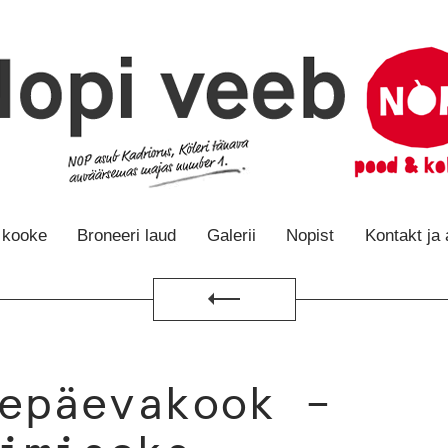
e kooke
Broneeri laud
Galerii
Nopist
Kontakt ja
Tagasi
epäevakook –