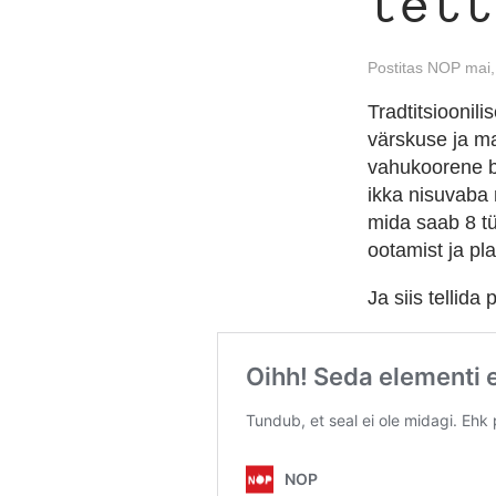
tell
Postitas NOP mai
Tradtitsioonil
värskuse ja ma
vahukoorene ba
ikka nisuvaba
mida saab 8 tü
ootamist ja pla
Ja siis tellida