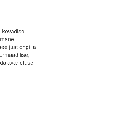
u kevadise
iimane-
ee just ongi ja
ormaadilise,
nädalavahetuse