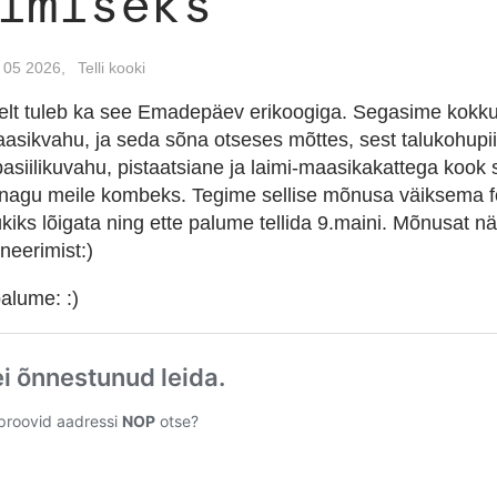
imiseks
, 05 2026,
Telli kooki
iselt tuleb ka see Emadepäev erikoogiga. Segasime kokk
asikvahu, ja seda sõna otseses mõttes, sest talukohup
siilikuvahu, pistaatsiane ja laimi-maasikakattega kook s
 nagu meile kombeks. Tegime sellise mõnusa väiksema f
kiks lõigata ning ette palume tellida 9.maini. Mõnusat 
neerimist:)
 palume: :)