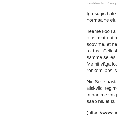
Postitas NOP aug.
Iga sügis hakka
normaalne elu v
Teeme kooli al
alustavat uut a
soovime, et ne
toidust. Selle
samme selles s
Me nii väga lo
rohkem lapsi s
Nii. Selle aas
Biskviidi tegi
ja panime valge
saab nii, et ku
(https://www.n