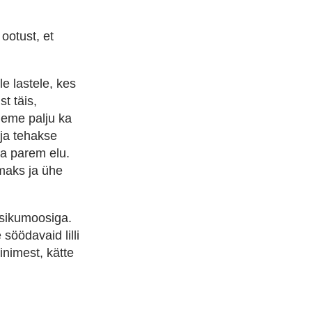
 ootust, et
e lastele, kes
t täis,
leme palju ka
 ja tehakse
ja parem elu.
maks ja ühe
rsikumoosiga.
söödavaid lilli
inimest, kätte