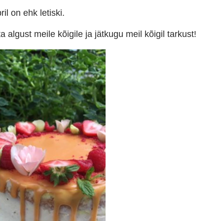
l on ehk letiski.
a algust meile kõigile ja jätkugu meil kõigil tarkust!