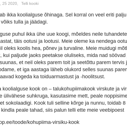
, 25 2020,
Telli kooki
b ikka koolialguse õhinaga. Sel korral on veel eriti palju
õiks tulla ja jäädagi.
guse puhul ikka ühe uue koogi, mõeldes neile tuhandetel
astat, täis ootusi ja lootusi. Meie oleme ka nendega ootus
il oleks koolis hea, põnev ja turvaline. Meie muidugi mõt
st, kui paljude jaoks peetakse oluliseks, mida nad söövad
uunas, et neil oleks parem toit ja seetõttu parem tervis 
odame, et iga aastaga läheb olukord selles suunas pare
aavad kogeda ka toiduarmastust ja -hoolitsust.
ta koolialguse kook on – talukohupiimakook virskute ja vi
me ülivähese suhkruga, kasutasime mett, peale noppisime 
t sokolaadigi. Kook tuli selline kõrge ja nunnu, toidab 8 
i kindla peale tahad, siis palun telli ette meie veebipoest
op.ee/toode/kohupiima-virsiku-kook