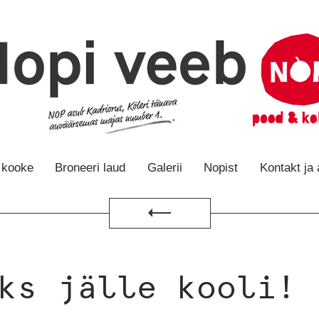
e kooke
Broneeri laud
Galerii
Nopist
Kontakt ja
Tagasi
ks jälle kooli!