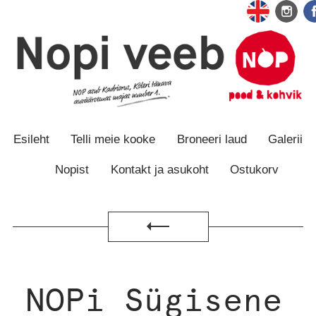
Otse
Otse
sisu
navigatsiooni
juurde
juurde
Esileht
Telli meie kooke
Broneeri laud
Galerii
Nopist
Kontakt ja asukoht
Ostukorv
Tagasi
NOPi Sügisene