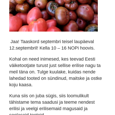
Jaa! Taaskord septembri teisel laupäeval
12.septembril! Kella 10 – 16 NOPi hoovis.
Kohal on need inimesed, kes teevad Eesti
väiketootjate turust just sellise erilise nagu ta
meil täna on. Tulge kuulake, kuidas nende
lahedad tooted on sündinud, maitske ja ostke
koju kaasa.
Kuna siis on juba sügis, siis loomulikult
tähistame tema saadusi ja teeme nendest
erilisi ja veelgi erilisemaid magusaid ja
soolaseid tooteid.