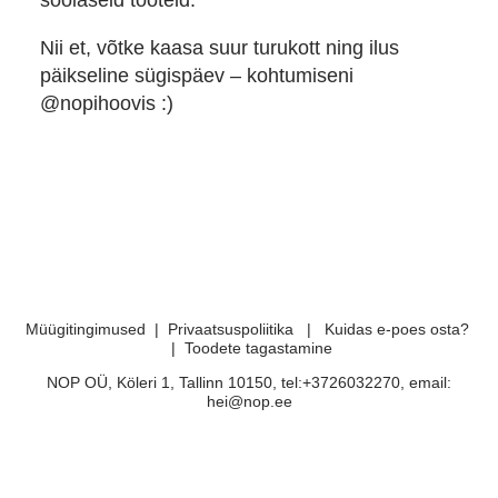
Nii et, võtke kaasa suur turukott ning ilus
päikseline sügispäev – kohtumiseni
@nopihoovis :)
Müügitingimused
|
Privaatsuspoliitika
|
Kuidas e-poes osta?
|
Toodete tagastamine
NOP OÜ, Köleri 1, Tallinn 10150, tel:+3726032270, email:
hei@nop.ee