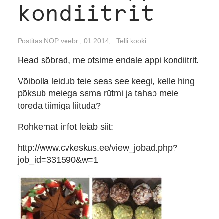
kondiitrit
Postitas NOP veebr., 01 2014,
Telli kooki
Head sõbrad, me otsime endale appi kondiitrit.
Võibolla leidub teie seas see keegi, kelle hing
põksub meiega sama rütmi ja tahab meie
toreda tiimiga liituda?
Rohkemat infot leiab siit:
http://www.cvkeskus.ee/view_jobad.php?
job_id=331590&w=1