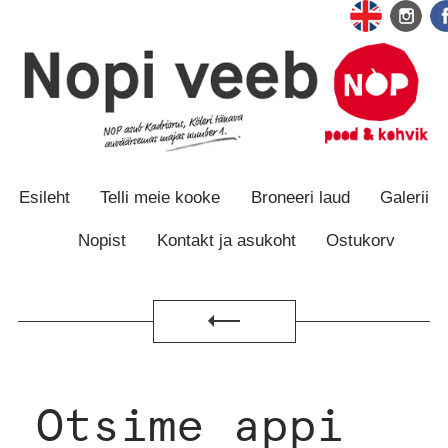
Otse
Otse
sisu
navigatsiooni
juurde
juurde
Esileht
Telli meie kooke
Broneeri laud
Galerii
Nopist
Kontakt ja asukoht
Ostukorv
Tagasi
Otsime appi