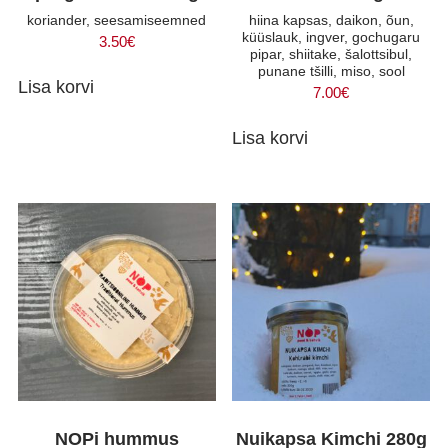
koriander, seesamiseemned
hiina kapsas, daikon, õun,
küüslauk, ingver, gochugaru
3.50
€
pipar, shiitake, šalottsibul,
punane tšilli, miso, sool
Lisa korvi
7.00
€
Lisa korvi
NOPi hummus
Nuikapsa Kimchi 280g