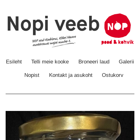
Otse
Otse
sisu
navigatsiooni
juurde
juurde
Esileht
Telli meie kooke
Broneeri laud
Galerii
Nopist
Kontakt ja asukoht
Ostukorv