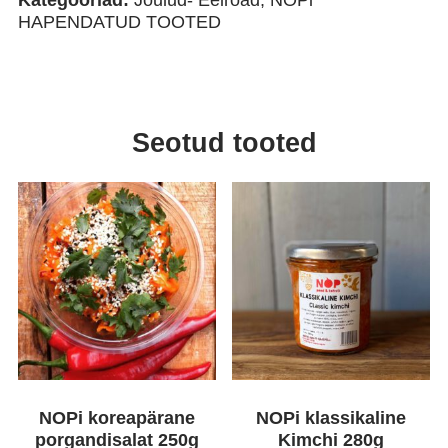
HAPENDATUD TOOTED
Seotud tooted
NOPi koreapärane
NOPi klassikaline
porgandisalat 250g
Kimchi 280g