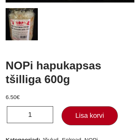
NOPi hapukapsas
tšilliga 600g
6.50
€
NOPi
Lisa korvi
hapukapsas
tšilliga
600g
kogus
Kategooriad:
Jõulud- Eelroad
,
NOPi