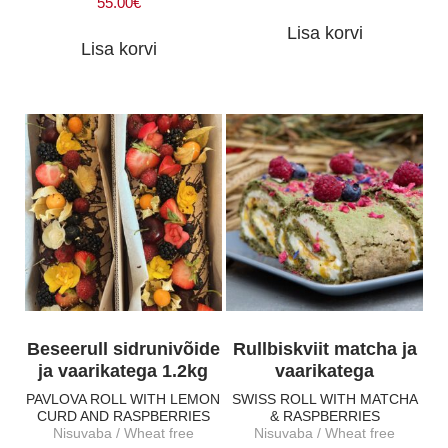
55.00
€
Lisa korvi
Lisa korvi
Beseerull sidrunivõide
Rullbiskviit matcha ja
ja vaarikatega 1.2kg
vaarikatega
PAVLOVA ROLL WITH LEMON
SWISS ROLL WITH MATCHA
CURD AND RASPBERRIES
& RASPBERRIES
Nisuvaba / Wheat free
Nisuvaba / Wheat free