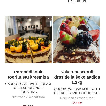
Lisa korvi
Porgandikook
Kakao-beseerull
toorjuustu kreemiga
kirsside ja šokolaadiga
1.2kg
CARROT CAKE WITH CREAM
CHEESE-ORANGE
COCOA PAVLOVA ROLL WITH
FROSTING
CHERRIES AND CHOCOLATE
Nisuvaba / Wheat free
Nisuvaba / Wheat free
36.00
€