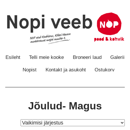
Otse
Otse
sisu
navigatsiooni
juurde
juurde
Esileht
Telli meie kooke
Broneeri laud
Galerii
Nopist
Kontakt ja asukoht
Ostukorv
Jõulud- Magus