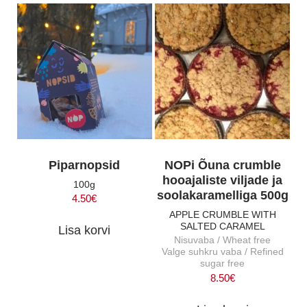
Piparnopsid
NOPi Õuna crumble
hooajaliste viljade ja
100g
soolakaramelliga 500g
4.50
€
APPLE CRUMBLE WITH
SALTED CARAMEL
Lisa korvi
Nisuvaba / Wheat free
Valge suhkru vaba / Refined
sugar free
8.50
€