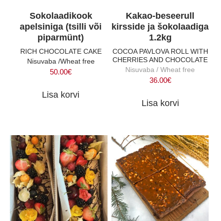
Sokolaadikook
Kakao-beseerull
apelsiniga (tsilli või
kirsside ja šokolaadiga
piparmünt)
1.2kg
RICH CHOCOLATE CAKE
COCOA PAVLOVA ROLL WITH
CHERRIES AND CHOCOLATE
Nisuvaba /Wheat free
Nisuvaba / Wheat free
50.00
€
36.00
€
Lisa korvi
Lisa korvi