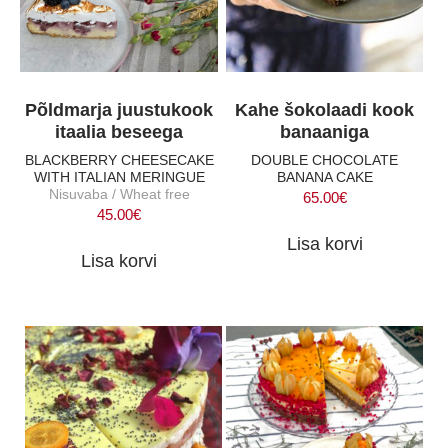
Põldmarja juustukook
Kahe šokolaadi kook
itaalia beseega
banaaniga
BLACKBERRY CHEESECAKE
DOUBLE CHOCOLATE
WITH ITALIAN MERINGUE
BANANA CAKE
Nisuvaba / Wheat free
65.00
€
45.00
€
Lisa korvi
Lisa korvi