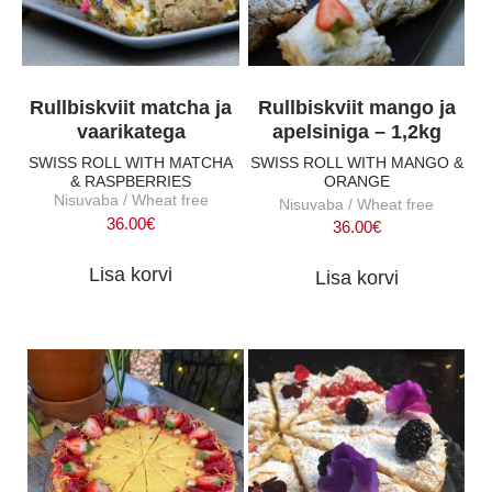
Rullbiskviit matcha ja
Rullbiskviit mango ja
vaarikatega
apelsiniga – 1,2kg
SWISS ROLL WITH MATCHA
SWISS ROLL WITH MANGO &
& RASPBERRIES
ORANGE
Nisuvaba / Wheat free
Nisuvaba / Wheat free
36.00
€
36.00
€
Lisa korvi
Lisa korvi