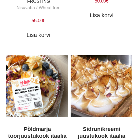
50.00
€
FROSTING
Nisuvaba / Wheat free
Lisa korvi
55.00
€
Lisa korvi
Põldmarja
Sidrunikreemi
toorjuustukook itaalia
juustukook itaalia