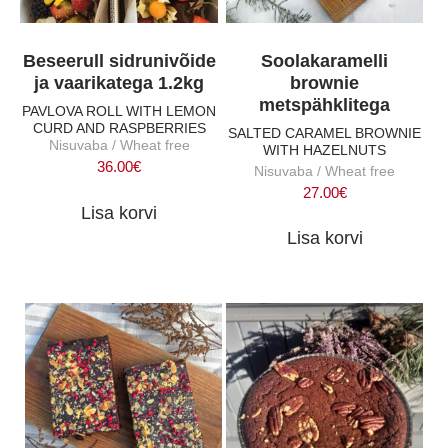
Beseerull sidrunivõide
Soolakaramelli
ja vaarikatega 1.2kg
brownie
metspähklitega
PAVLOVA ROLL WITH LEMON
CURD AND RASPBERRIES
SALTED CARAMEL BROWNIE
Nisuvaba / Wheat free
WITH HAZELNUTS
36.00
€
Nisuvaba / Wheat free
27.00
€
Lisa korvi
Lisa korvi