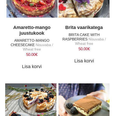
Amaretto-mango
Brita vaarikatega
juustukook
BRITA CAKE WITH
RASPBERRIES
Nisuvaba /
AMARETTO-MANGO
Wheat free
CHEESECAKE
Nisuvaba /
50.00
€
Wheat free
50.00
€
Lisa korvi
Lisa korvi