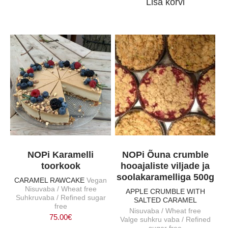
Lisa korvi
NOPi Karamelli
NOPi Õuna crumble
toorkook
hooajaliste viljade ja
soolakaramelliga 500g
CARAMEL RAWCAKE
Vegan
Nisuvaba / Wheat free
APPLE CRUMBLE WITH
Suhkruvaba / Refined sugar
SALTED CARAMEL
free
Nisuvaba / Wheat free
75.00
€
Valge suhkru vaba / Refined
sugar free