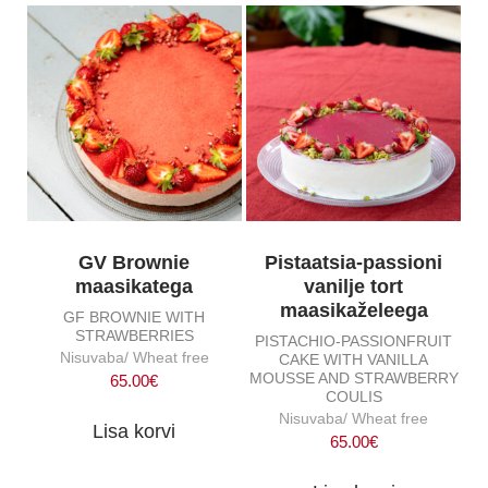
GV Brownie
Pistaatsia-passioni
maasikatega
vanilje tort
maasikaželeega
GF BROWNIE WITH
STRAWBERRIES
PISTACHIO-PASSIONFRUIT
Nisuvaba/ Wheat free
CAKE WITH VANILLA
MOUSSE AND STRAWBERRY
65.00
€
COULIS
Nisuvaba/ Wheat free
Lisa korvi
65.00
€