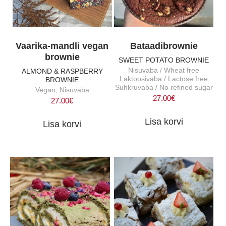
Vaarika-mandli vegan
Bataadibrownie
brownie
SWEET POTATO BROWNIE
Nisuvaba / Wheat free
ALMOND & RASPBERRY
Laktoosivaba / Lactose free
BROWNIE
Suhkruvaba / No refined sugar
Vegan, Nisuvaba
27.00
€
27.00
€
Lisa korvi
Lisa korvi