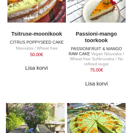
Tsitruse-moonikook
Passioni-mango
toorkook
CITRUS POPPYSEED CAKE
Nisuvaba / Wheat free
PASSIONFRUIT & MANGO
RAW CAKE
Vegan Nisuvaba /
50.00
€
Wheat free Suhkruvaba / No
refined sugar
Lisa korvi
75.00
€
Lisa korvi