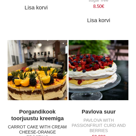
8.50
€
Lisa korvi
Lisa korvi
Porgandikook
Pavlova suur
toorjuustu kreemiga
PAVLOVA WITH
PASSIONFRUIT CURD AND
CARROT CAKE WITH CREAM
BERRIES
CHEESE-ORANGE