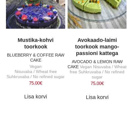
Mustika-kohvi
Avokaado-laimi
toorkook
toorkook mango-
passioni kattega
BLUEBERRY & COFFEE RAW
CAKE
AVOCADO & LEMON RAW
Vegan
CAKE
Vegan Nisuvaba / Wheat
Nisuvaba / Wheat free
free Suhkruvaba / No refined
Suhkruvaba / No refined sugar
sugar
75.00
€
75.00
€
Lisa korvi
Lisa korvi