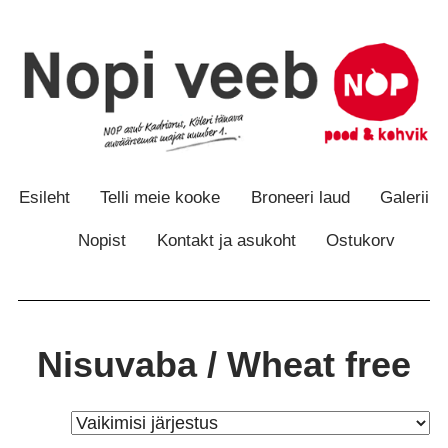
Otse
Otse
sisu
navigatsiooni
juurde
juurde
Esileht
Telli meie kooke
Broneeri laud
Galerii
Nopist
Kontakt ja asukoht
Ostukorv
Nisuvaba / Wheat free