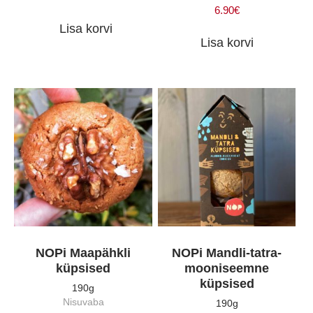
6.90
€
Lisa korvi
Lisa korvi
NOPi Maapähkli
NOPi Mandli-tatra-
küpsised
mooniseemne
küpsised
190g
Nisuvaba
190g