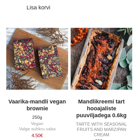
Lisa korvi
Vaarika-mandli vegan
Mandlikreemi tart
brownie
hooajaliste
puuviljadega 0.6kg
250g
Vegan
TARTE WITH SEASONAL
Valge suhkru vaba
FRUITS AND MARZIPAN
CREAM
4.50
€