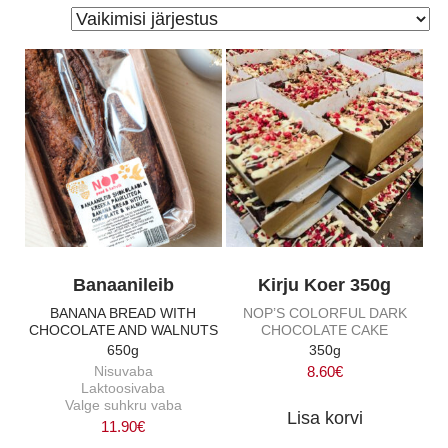
Banaanileib
Kirju Koer 350g
BANANA BREAD WITH
NOP’S COLORFUL DARK
CHOCOLATE AND WALNUTS
CHOCOLATE CAKE
650g
350g
Nisuvaba
8.60
€
Laktoosivaba
Valge suhkru vaba
Lisa korvi
11.90
€