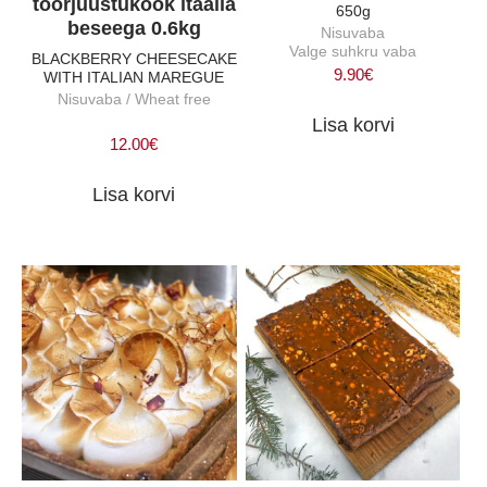
toorjuustukook itaalia
650g
beseega 0.6kg
Nisuvaba
Valge suhkru vaba
BLACKBERRY CHEESECAKE
9.90
€
WITH ITALIAN MAREGUE
Nisuvaba / Wheat free
Lisa korvi
12.00
€
Lisa korvi