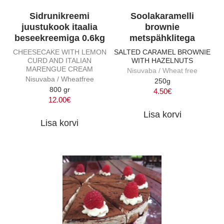
Sidrunikreemi
Soolakaramelli
juustukook itaalia
brownie
beseekreemiga 0.6kg
metspähklitega
CHEESECAKE WITH LEMON
SALTED CARAMEL BROWNIE
CURD AND ITALIAN
WITH HAZELNUTS
MARENGUE CREAM
Nisuvaba / Wheat free
Nisuvaba / Wheatfree
250g
800 gr
4.50
€
12.00
€
Lisa korvi
Lisa korvi