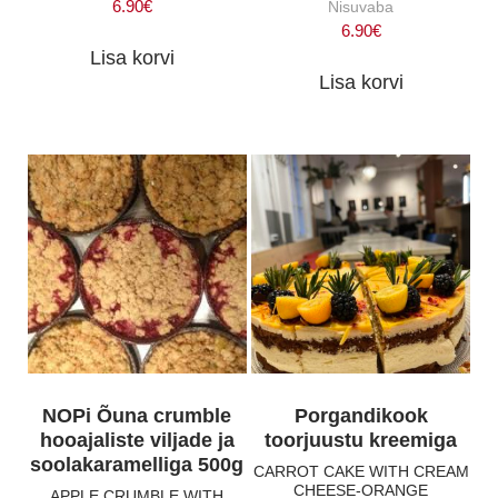
6.90
€
Nisuvaba
6.90
€
Lisa korvi
Lisa korvi
NOPi Õuna crumble
Porgandikook
hooajaliste viljade ja
toorjuustu kreemiga
soolakaramelliga 500g
CARROT CAKE WITH CREAM
CHEESE-ORANGE
APPLE CRUMBLE WITH