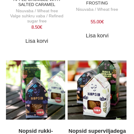
FROSTING
SALTED CARAMEL
Nisuvaba / Wheat free
Nisuvaba / Wheat free
Valge suhkru vaba / Refined
sugar free
55.00
€
8.50
€
Lisa korvi
Lisa korvi
Nopsid rukki-
Nopsid superviljadega