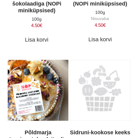
šokolaadiga (NOPi
(NOPi miniküpsised)
miniküpsised)
100g
Nisuvaba
100g
4.50
€
4.50
€
Lisa korvi
Lisa korvi
Põldmarja
Sidruni-kookose keeks