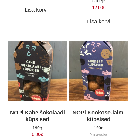
600 gr
12.00
€
Lisa korvi
Lisa korvi
NOPi Kahe šokolaadi
NOPi Kookose-laimi
küpsised
küpsised
190g
190g
6.90
€
Nisuvaba