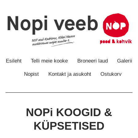
Otse
Otse
sisu
navigatsiooni
juurde
juurde
Esileht
Telli meie kooke
Broneeri laud
Galerii
Nopist
Kontakt ja asukoht
Ostukorv
NOPi KOOGID &
KÜPSETISED