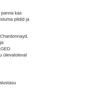
ha panna kas
stuma pildid ja
d Chardonnayd,
ja
ALGED
u ülevaloleval
alustasu
.