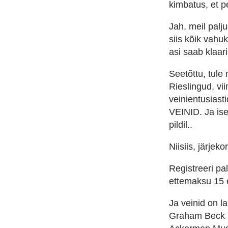
kimbatus, et p
Jah, meil palj
siis kõik vahu
asi saab klaar
Seetõttu, tule
Rieslingud, v
veinientusias
VEINID. Ja iseg
pildil..
Niisiis,
järjeko
Registreeri pa
ettemaksu 15 
Ja veinid on la
Graham Beck B