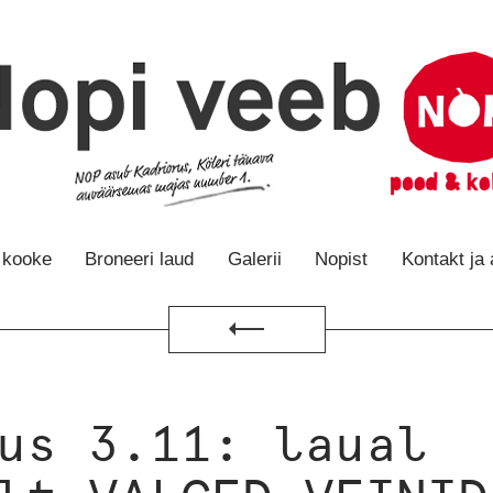
e kooke
Broneeri laud
Galerii
Nopist
Kontakt ja
Tagasi
us 3.11: laual