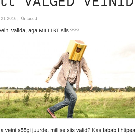
lt VALGED VEINID
, 21 2016,
Üritused
veini valida, aga MILLIST siis ???
 veini söögi juurde, millise siis valid? Kas tabab tihtipea