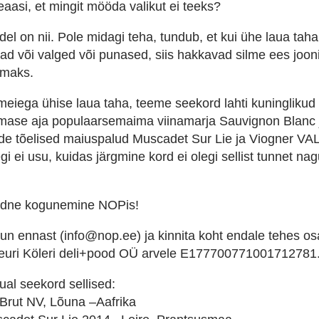
eaasi, et mingit mööda valikut ei teeks?
udel on nii. Pole midagi teha, tundub, et kui ühe laua ta
kad või valged või punased, siis hakkavad silme ees jooni
imaks.
 meiega ühise laua taha, teeme seekord lahti kuningliku
iimase aja populaarsemaima viinamarja Sauvignon Blanc 
tide tõelised maiuspalud Muscadet Sur Lie ja Viogner V
i ei usu, kuidas järgmine kord ei olegi sellist tunnet nag
rdne kogunemine NOPis!
lun ennast (info@nop.ee) ja kinnita koht endale tehes os
euri Köleri deli+pood OÜ arvele E177700771001712781
ual seekord sellised:
rut NV, Lõuna –Aafrika